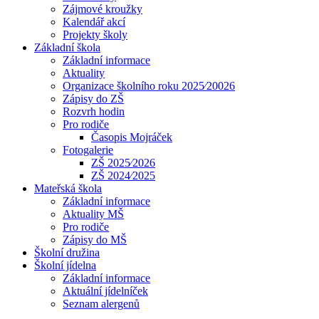
Zájmové kroužky
Kalendář akcí
Projekty školy
Základní škola
Základní informace
Aktuality
Organizace školního roku 2025⁄20026
Zápisy do ZŠ
Rozvrh hodin
Pro rodiče
Časopis Mojráček
Fotogalerie
ZŠ 2025⁄2026
ZŠ 2024⁄2025
Mateřská škola
Základní informace
Aktuality MŠ
Pro rodiče
Zápisy do MŠ
Školní družina
Školní jídelna
Základní informace
Aktuální jídelníček
Seznam alergenů