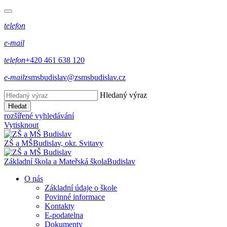
telefon
e-mail
telefon
+420 461 638 120
e-mail
zsmsbudislav@zsmsbudislav.cz
Hledaný výraz
Hledat
rozšířené vyhledávání
Vytisknout
ZŠ a MŠ
Budislav, okr. Svitavy
Základní škola a Mateřská škola
Budislav
O nás
Základní údaje o škole
Povinné informace
Kontakty
E-podatelna
Dokumenty