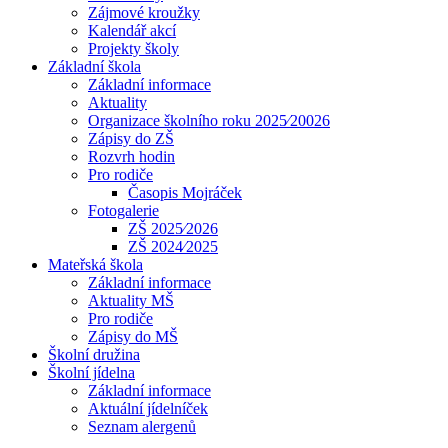
Zájmové kroužky
Kalendář akcí
Projekty školy
Základní škola
Základní informace
Aktuality
Organizace školního roku 2025⁄20026
Zápisy do ZŠ
Rozvrh hodin
Pro rodiče
Časopis Mojráček
Fotogalerie
ZŠ 2025⁄2026
ZŠ 2024⁄2025
Mateřská škola
Základní informace
Aktuality MŠ
Pro rodiče
Zápisy do MŠ
Školní družina
Školní jídelna
Základní informace
Aktuální jídelníček
Seznam alergenů