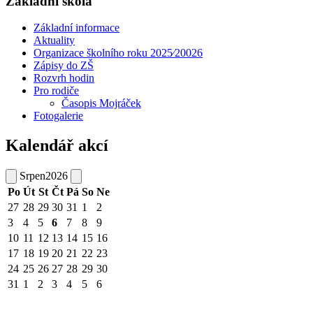
Základní škola
Základní informace
Aktuality
Organizace školního roku 2025⁄20026
Zápisy do ZŠ
Rozvrh hodin
Pro rodiče
Časopis Mojráček
Fotogalerie
Kalendář akcí
Srpen
2026
Po
Út
St
Čt
Pá
So
Ne
27
28
29
30
31
1
2
3
4
5
6
7
8
9
10
11
12
13
14
15
16
17
18
19
20
21
22
23
24
25
26
27
28
29
30
31
1
2
3
4
5
6