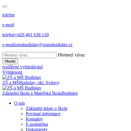
telefon
e-mail
telefon
+420 461 638 120
e-mail
zsmsbudislav@zsmsbudislav.cz
Hledaný výraz
Hledat
rozšířené vyhledávání
Vytisknout
ZŠ a MŠ
Budislav, okr. Svitavy
Základní škola a Mateřská škola
Budislav
O nás
Základní údaje o škole
Povinné informace
Kontakty
E-podatelna
Dokumenty