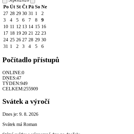
Po
Út
St
Čt
Pá
So
Ne
27
28
29
30
31
1
2
3
4
5
6
7
8
9
10
11
12
13
14
15
16
17
18
19
20
21
22
23
24
25
26
27
28
29
30
31
1
2
3
4
5
6
Počítadlo přístupů
ONLINE:
0
DNES:
47
TÝDEN:
949
CELKEM:
255909
Svátek a výročí
Dnes je:
9. 8. 2026
Svátek má
Roman