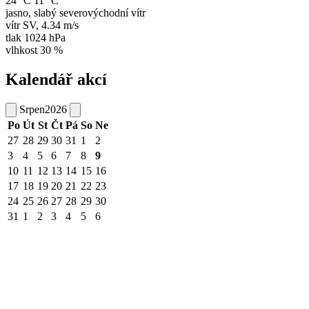
24 °C
11 °C
jasno, slabý severovýchodní vítr
vítr
SV
,
4.34 m/s
tlak
1024 hPa
vlhkost
30 %
Kalendář akcí
Srpen
2026
Po
Út
St
Čt
Pá
So
Ne
27
28
29
30
31
1
2
3
4
5
6
7
8
9
10
11
12
13
14
15
16
17
18
19
20
21
22
23
24
25
26
27
28
29
30
31
1
2
3
4
5
6