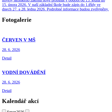
novely školského zákona nově probíhat v období od 15. ledna do
15. února 2026. V naší základní škole bude zápis do 1.třídy ve
dnech 27. a 28. ledna 2026. Podrobné informace budou zveřejněny.
Fotogalerie
ČERVEN V MŠ
28. 6.
2026
Detail
VODNÍ DOVÁDĚNÍ
28. 6.
2026
Detail
Kalendář akcí
Srpen
2026