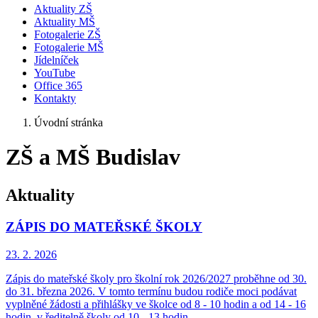
Aktuality ZŠ
Aktuality MŠ
Fotogalerie ZŠ
Fotogalerie MŠ
Jídelníček
YouTube
Office 365
Kontakty
Úvodní stránka
ZŠ a MŠ Budislav
Aktuality
ZÁPIS DO MATEŘSKÉ ŠKOLY
23. 2.
2026
Zápis do mateřské školy pro školní rok 2026/2027 proběhne od 30.
do 31. března 2026. V tomto termínu budou rodiče moci podávat
vyplněné žádosti a přihlášky ve školce od 8 - 10 hodin a od 14 - 16
hodin, v ředitelně školy od 10 - 13 hodin.