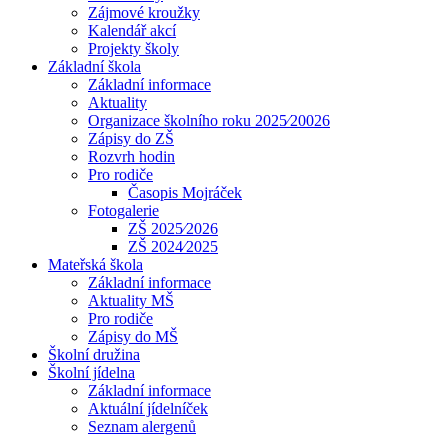
Zájmové kroužky
Kalendář akcí
Projekty školy
Základní škola
Základní informace
Aktuality
Organizace školního roku 2025⁄20026
Zápisy do ZŠ
Rozvrh hodin
Pro rodiče
Časopis Mojráček
Fotogalerie
ZŠ 2025⁄2026
ZŠ 2024⁄2025
Mateřská škola
Základní informace
Aktuality MŠ
Pro rodiče
Zápisy do MŠ
Školní družina
Školní jídelna
Základní informace
Aktuální jídelníček
Seznam alergenů