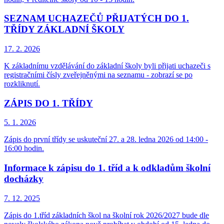
SEZNAM UCHAZEČŮ PŘIJATÝCH DO 1.
TŘÍDY ZÁKLADNÍ ŠKOLY
17. 2.
2026
K základnímu vzdělávání do základní školy byli přijati uchazeči s
registračními čísly zveřejněnými na seznamu - zobrazí se po
rozkliknutí.
ZÁPIS DO 1. TŘÍDY
5. 1.
2026
Zápis do první třídy se uskuteční 27. a 28. ledna 2026 od 14:00 -
16:00 hodin.
Informace k zápisu do 1. tříd a k odkladům školní
docházky
7. 12.
2025
Zápis do 1.tříd základních škol na školní rok 2026/2027 bude dle