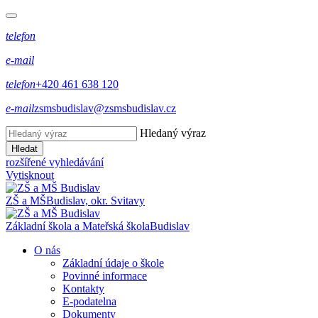
telefon
e-mail
telefon
+420 461 638 120
e-mail
zsmsbudislav@zsmsbudislav.cz
Hledaný výraz
Hledat
rozšířené vyhledávání
Vytisknout
ZŠ a MŠ
Budislav, okr. Svitavy
Základní škola a Mateřská škola
Budislav
O nás
Základní údaje o škole
Povinné informace
Kontakty
E-podatelna
Dokumenty