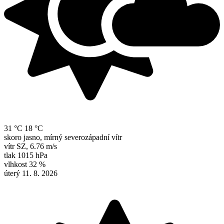
31 °C
18 °C
skoro jasno, mírný severozápadní vítr
vítr
SZ
,
6.76 m/s
tlak
1015 hPa
vlhkost
32 %
úterý 11. 8. 2026