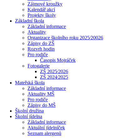
Zájmové kroužky
Kalendář akcí
Projekty školy
Základní škola
Základní informace
Aktuality
Organizace školního roku 2025⁄20026
Zápisy do ZŠ
Rozvrh hodin
Pro rodiče
Časopis Mojráček
Fotogalerie
ZŠ 2025⁄2026
ZŠ 2024⁄2025
Mateřská škola
Základní informace
Aktuality MŠ
Pro rodiče
Zápisy do MŠ
Školní družina
Školní jídelna
Základní informace
Aktuální jídelníček
Seznam alergenů