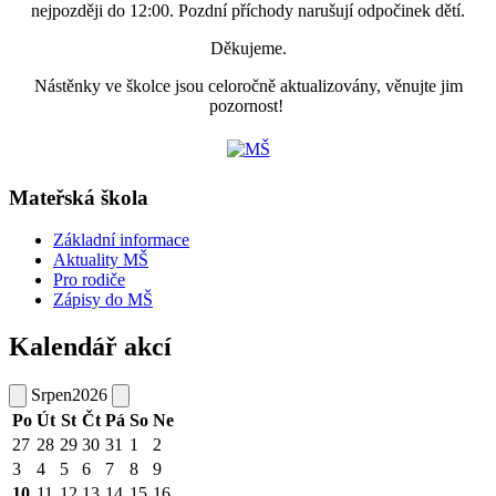
nejpozději do 12:00. Pozdní příchody narušují odpočinek dětí.
Děkujeme.
Nástěnky ve školce jsou celoročně aktualizovány, věnujte jim
pozornost!
Mateřská škola
Základní informace
Aktuality MŠ
Pro rodiče
Zápisy do MŠ
Kalendář akcí
Srpen
2026
Po
Út
St
Čt
Pá
So
Ne
27
28
29
30
31
1
2
3
4
5
6
7
8
9
10
11
12
13
14
15
16