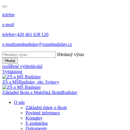
telefon
e-mail
telefon
+420 461 638 120
e-mail
zsmsbudislav@zsmsbudislav.cz
Hledaný výraz
Hledat
rozšířené vyhledávání
Vytisknout
ZŠ a MŠ
Budislav, okr. Svitavy
Základní škola a Mateřská škola
Budislav
O nás
Základní údaje o škole
Povinné informace
Kontakty
E-podatelna
Dokumenty