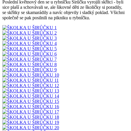
Poslední květnový den se u rybníčku Širůčku vyrojili skřítci - byli
sice plaší a schovávali se, ale šikovné děti ze školičky si poradily,
se skřítky se skamarádily a navíc objevily i sladký poklad. Všichni
společně se pak posilnili na pikniku u rybníčku.