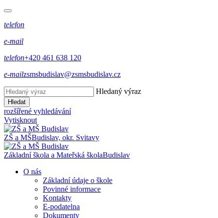
telefon
e-mail
telefon
+420 461 638 120
e-mail
zsmsbudislav@zsmsbudislav.cz
Hledaný výraz
Hledat
rozšířené vyhledávání
Vytisknout
ZŠ a MŠ
Budislav, okr. Svitavy
Základní škola a Mateřská škola
Budislav
O nás
Základní údaje o škole
Povinné informace
Kontakty
E-podatelna
Dokumenty