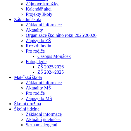
Zájmové kroužky
Kalendář akcí
Projekty školy
Základní škola
Základní informace
Aktuality
Organizace školního roku 2025⁄20026
Zápisy do ZŠ
Rozvrh hodin
Pro rodiče
Časopis Mojráček
Fotogalerie
ZŠ 2025⁄2026
ZŠ 2024⁄2025
Mateřská škola
Základní informace
Aktuality MŠ
Pro rodiče
Zápisy do MŠ
Školní družina
Školní jídelna
Základní informace
Aktuální jídelníček
Seznam alergenů