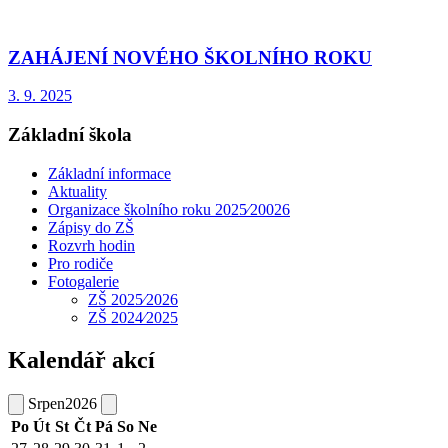
ZAHÁJENÍ NOVÉHO ŠKOLNÍHO ROKU
3. 9. 2025
Základní škola
Základní informace
Aktuality
Organizace školního roku 2025⁄20026
Zápisy do ZŠ
Rozvrh hodin
Pro rodiče
Fotogalerie
ZŠ 2025⁄2026
ZŠ 2024⁄2025
Kalendář akcí
Srpen
2026
Po
Út
St
Čt
Pá
So
Ne