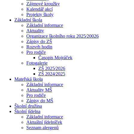
Zájmové kroužky
Kalendář akcí
Projekty školy
Základní škola
Základní informace
Aktuality
Organizace školního roku 2025⁄20026
Zápisy do ZŠ
Rozvrh hodin
Pro rodiče
Časopis Mojráček
Fotogalerie
ZŠ 2025⁄2026
ZŠ 2024⁄2025
Mateřská škola
Základní informace
Aktuality MŠ
Pro rodiče
Zápisy do MŠ
Školní družina
Školní jídelna
Základní informace
Aktuální jídelníček
Seznam alergenů