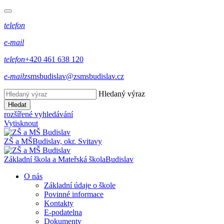
telefon
e-mail
telefon
+420 461 638 120
e-mail
zsmsbudislav@zsmsbudislav.cz
Hledaný výraz
Hledat
rozšířené vyhledávání
Vytisknout
ZŠ a MŠ
Budislav, okr. Svitavy
Základní škola a Mateřská škola
Budislav
O nás
Základní údaje o škole
Povinné informace
Kontakty
E-podatelna
Dokumenty