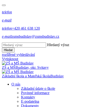
telefon
e-mail
telefon
+420 461 638 120
e-mail
zsmsbudislav@zsmsbudislav.cz
Hledaný výraz
Hledat
rozšířené vyhledávání
Vytisknout
ZŠ a MŠ
Budislav, okr. Svitavy
Základní škola a Mateřská škola
Budislav
O nás
Základní údaje o škole
Povinné informace
Kontakty
E-podatelna
Dokumenty