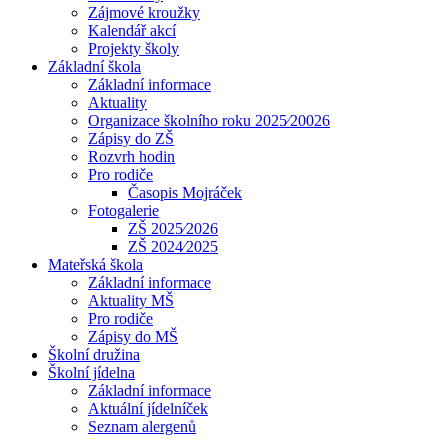
Zájmové kroužky
Kalendář akcí
Projekty školy
Základní škola
Základní informace
Aktuality
Organizace školního roku 2025⁄20026
Zápisy do ZŠ
Rozvrh hodin
Pro rodiče
Časopis Mojráček
Fotogalerie
ZŠ 2025⁄2026
ZŠ 2024⁄2025
Mateřská škola
Základní informace
Aktuality MŠ
Pro rodiče
Zápisy do MŠ
Školní družina
Školní jídelna
Základní informace
Aktuální jídelníček
Seznam alergenů