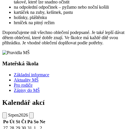
takové, které lze snadno očistit
na odpolední odpočinek – pyžamo nebo noční košili
kartáček na zuby, kelímek, pastu
holínky, pláštěnku
hrníček na pitný režim
Doporučujeme mít všechno oblečení podepsané. Je také lepší dávat
dětem oblečení, které dobře znají. Ve školce má každé dítě svou
přihrádku. Je vhodné oblečení doplňovat podle potřeby.
Mateřská škola
Základní informace
Aktuality MŠ
Pro rodiče
Zápisy do MŠ
Kalendář akcí
Srpen
2026
Po
Út
St
Čt
Pá
So
Ne
27
28
29
30
31
1
2