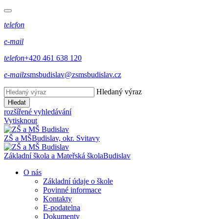
telefon
e-mail
telefon
+420 461 638 120
e-mail
zsmsbudislav@zsmsbudislav.cz
Hledaný výraz
Hledat
rozšířené vyhledávání
Vytisknout
ZŠ a MŠ
Budislav, okr. Svitavy
Základní škola a Mateřská škola
Budislav
O nás
Základní údaje o škole
Povinné informace
Kontakty
E-podatelna
Dokumenty