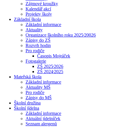
Zájmové kroužky
Kalendář akcí
Projekty školy
Základní škola
Základní informace
Aktuality
Organizace školního roku 2025⁄20026
Zápisy do ZŠ
Rozvrh hodin
Pro rodiče
Časopis Mojráček
Fotogalerie
ZŠ 2025⁄2026
ZŠ 2024⁄2025
Mateřská škola
Základní informace
Aktuality MŠ
Pro rodiče
Zápisy do MŠ
Školní družina
Školní jídelna
Základní informace
Aktuální jídelníček
Seznam alergenů