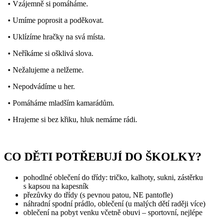
• Vzájemně si pomáháme.
• Umíme poprosit a poděkovat.
• Uklízíme hračky na svá místa.
• Neříkáme si ošklivá slova.
• Nežalujeme a nelžeme.
• Nepodvádíme u her.
• Pomáháme mladším kamarádům.
• Hrajeme si bez křiku, hluk nemáme rádi.
CO DĚTI POTŘEBUJÍ DO ŠKOLKY?
pohodlné oblečení do třídy: tričko, kalhoty, sukni, zástěrku
s kapsou na kapesník
přezůvky do třídy (s pevnou patou, NE pantofle)
náhradní spodní prádlo, oblečení (u malých dětí raději více)
oblečení na pobyt venku včetně obuvi – sportovní, nejlépe