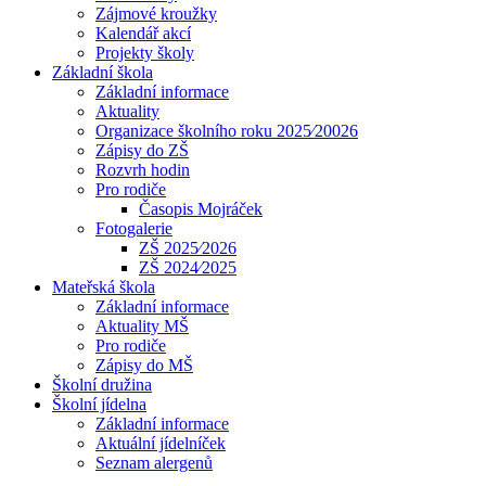
Zájmové kroužky
Kalendář akcí
Projekty školy
Základní škola
Základní informace
Aktuality
Organizace školního roku 2025⁄20026
Zápisy do ZŠ
Rozvrh hodin
Pro rodiče
Časopis Mojráček
Fotogalerie
ZŠ 2025⁄2026
ZŠ 2024⁄2025
Mateřská škola
Základní informace
Aktuality MŠ
Pro rodiče
Zápisy do MŠ
Školní družina
Školní jídelna
Základní informace
Aktuální jídelníček
Seznam alergenů