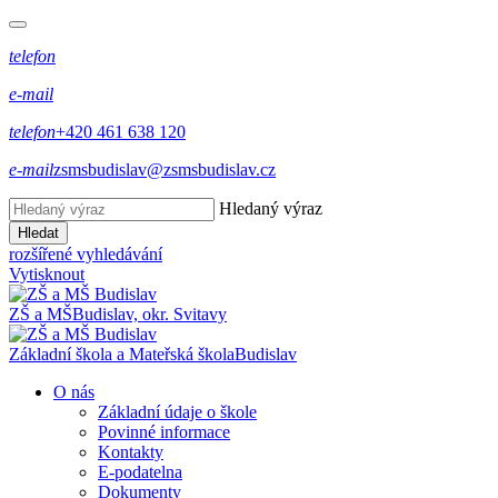
telefon
e-mail
telefon
+420 461 638 120
e-mail
zsmsbudislav@zsmsbudislav.cz
Hledaný výraz
Hledat
rozšířené vyhledávání
Vytisknout
ZŠ a MŠ
Budislav, okr. Svitavy
Základní škola a Mateřská škola
Budislav
O nás
Základní údaje o škole
Povinné informace
Kontakty
E-podatelna
Dokumenty