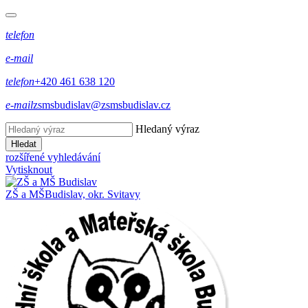
telefon
e-mail
telefon
+420 461 638 120
e-mail
zsmsbudislav@zsmsbudislav.cz
Hledaný výraz
Hledat
rozšířené vyhledávání
Vytisknout
ZŠ a MŠ
Budislav, okr. Svitavy