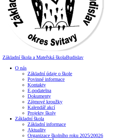
Základní škola a Mateřská škola
Budislav
O nás
Základní údaje o škole
Povinné informace
Kontakty
E-podatelna
Dokumenty
Zájmové kroužky
Kalendář akcí
Projekty školy
Základní škola
Základní informace
Aktuality
Organizace školního roku 2025⁄20026