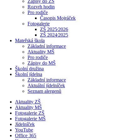
Zápisy do ZŠ
Rozvrh hodin
Pro rodiče
Časopis Mojráček
Fotogalerie
ZŠ 2025⁄2026
ZŠ 2024⁄2025
Mateřská škola
Základní informace
Aktuality MŠ
Pro rodiče
Zápisy do MŠ
Školní družina
Školní jídelna
Základní informace
Aktuální jídelníček
Seznam alergenů
Aktuality ZŠ
Aktuality MŠ
Fotogalerie ZŠ
Fotogalerie MŠ
Jídelníček
YouTube
Office 365