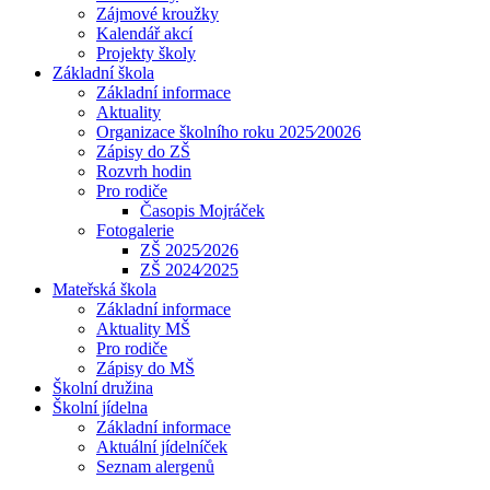
Zájmové kroužky
Kalendář akcí
Projekty školy
Základní škola
Základní informace
Aktuality
Organizace školního roku 2025⁄20026
Zápisy do ZŠ
Rozvrh hodin
Pro rodiče
Časopis Mojráček
Fotogalerie
ZŠ 2025⁄2026
ZŠ 2024⁄2025
Mateřská škola
Základní informace
Aktuality MŠ
Pro rodiče
Zápisy do MŠ
Školní družina
Školní jídelna
Základní informace
Aktuální jídelníček
Seznam alergenů