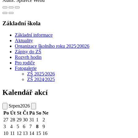
Autor:
Správce Webu
Základní škola
Základní informace
Aktuality
Organizace školního roku 2025⁄20026
Zápisy do ZŠ
Rozvrh hodin
Pro rodiče
Fotogalerie
ZŠ 2025⁄2026
ZŠ 2024⁄2025
Kalendář akcí
Srpen
2026
Po
Út
St
Čt
Pá
So
Ne
27
28
29
30
31
1
2
3
4
5
6
7
8
9
10
11
12
13
14
15
16