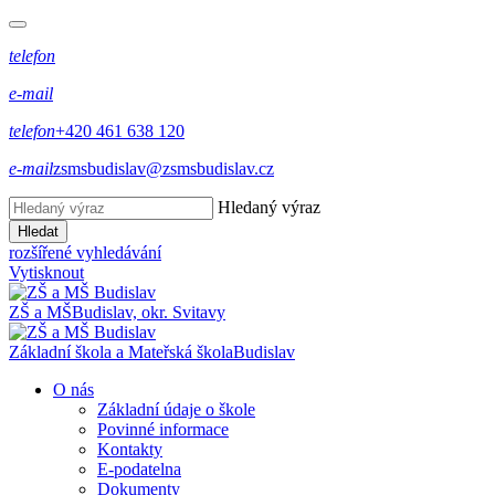
telefon
e-mail
telefon
+420 461 638 120
e-mail
zsmsbudislav@zsmsbudislav.cz
Hledaný výraz
Hledat
rozšířené vyhledávání
Vytisknout
ZŠ a MŠ
Budislav, okr. Svitavy
Základní škola a Mateřská škola
Budislav
O nás
Základní údaje o škole
Povinné informace
Kontakty
E-podatelna
Dokumenty