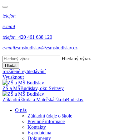
telefon
e-mail
telefon
+420 461 638 120
e-mail
zsmsbudislav@zsmsbudislav.cz
Hledaný výraz
Hledat
rozšířené vyhledávání
Vytisknout
ZŠ a MŠ
Budislav, okr. Svitavy
Základní škola a Mateřská škola
Budislav
O nás
Základní údaje o škole
Povinné informace
Kontakty
E-podatelna
Dokumenty