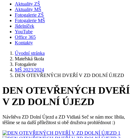
Aktuality ZŠ
Aktuality MŠ
Fotogalerie ZŠ
Fotogalerie MŠ
Jídelníček
YouTube
Office 365
Kontakty
Úvodní stránka
Mateřská škola
Fotogalerie
MŠ 2023/2024
DEN OTEVŘENÝCH DVEŘÍ V ZD DOLNÍ ÚJEZD
DEN OTEVŘENÝCH DVEŘÍ
V ZD DOLNÍ ÚJEZD
Návštěva ZD Dolní Újezd a ZD Vidlatá Seč se nám moc líbila,
těšíme se na další příležitost si obě družstva prohlédnout :)