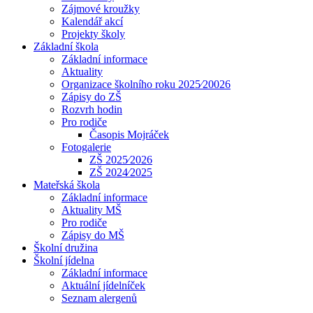
Zájmové kroužky
Kalendář akcí
Projekty školy
Základní škola
Základní informace
Aktuality
Organizace školního roku 2025⁄20026
Zápisy do ZŠ
Rozvrh hodin
Pro rodiče
Časopis Mojráček
Fotogalerie
ZŠ 2025⁄2026
ZŠ 2024⁄2025
Mateřská škola
Základní informace
Aktuality MŠ
Pro rodiče
Zápisy do MŠ
Školní družina
Školní jídelna
Základní informace
Aktuální jídelníček
Seznam alergenů